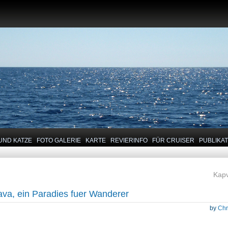
UND KATZE
FOTO GALERIE
KARTE
REVIERINFO
FÜR CRUISER
PUBLIKA
Kapv
ava, ein Paradies fuer Wanderer
by
Chr