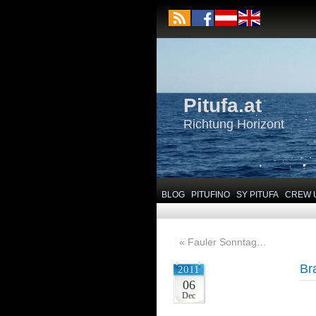
Pitufa.at
Richtung Horizont
BLOG
PITUFINO
SY PITUFA
CREW 
«
Fauler Sonntag…
Br
2011
06
Dec