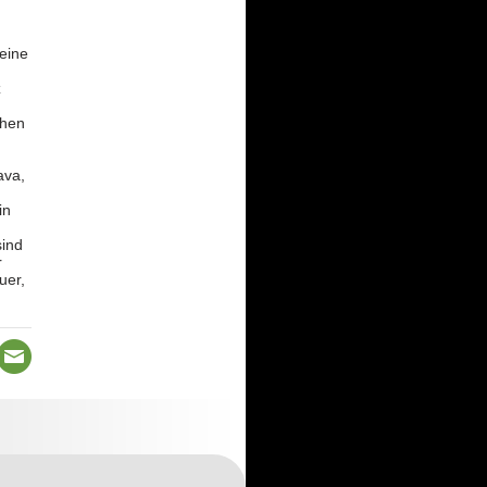
eine
z
chen
ava,
in
sind
r
uer,