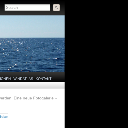
TIONEN
WINDATLAS
KONTAKT
erden: Eine neue Fotogalerie
»
istian