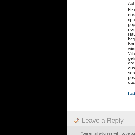
Auf
hin
dur
spe
gep
nor
Hau
beg
Bau
wie
Vil
geh
gro
aus
seh
ges
das
Las
Leave a Reply
Your email address will not be pu