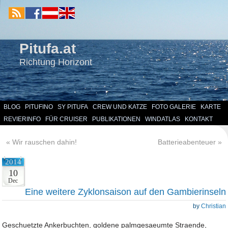
Pitufa.at
Richtung Horizont
BLOG
PITUFINO
SY PITUFA
CREW UND KATZE
FOTO GALERIE
KARTE
REVIERINFO
FÜR CRUISER
PUBLIKATIONEN
WINDATLAS
KONTAKT
«
Wir rauschen dahin!
Batterieabenteuer
»
2014
10
Dec
Eine weitere Zyklonsaison auf den Gambierinseln
by
Christian
Geschuetzte Ankerbuchten, goldene palmgesaeumte Straende,