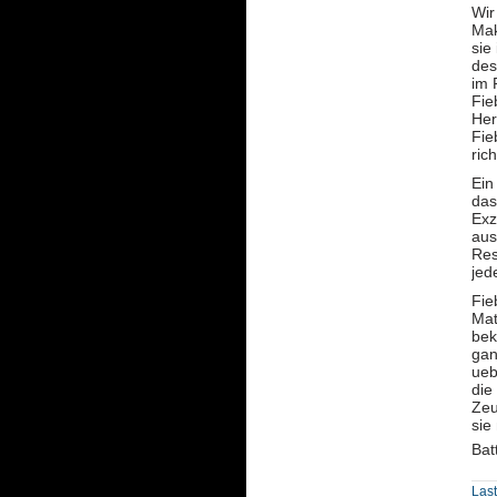
Wir
Mak
sie
des
im 
Fie
Her
Fie
ric
Ein
das
Exz
aus
Res
jed
Fie
Mat
bek
gan
ueb
die
Zeu
sie
Bat
Las