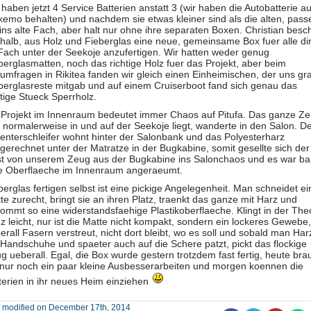
 haben jetzt 4 Service Batterien anstatt 3 (wir haben die Autobatterie a
emo behalten) und nachdem sie etwas kleiner sind als die alten, pass
 ins alte Fach, aber halt nur ohne ihre separaten Boxen. Christian besc
halb, aus Holz und Fieberglas eine neue, gemeinsame Box fuer alle di
Fach unter der Seekoje anzufertigen. Wir hatten weder genug
berglasmatten, noch das richtige Holz fuer das Projekt, aber beim
umfragen in Rikitea fanden wir gleich einen Einheimischen, der uns gra
berglasreste mitgab und auf einem Cruiserboot fand sich genau das
htige Stueck Sperrholz.
 Projekt im Innenraum bedeutet immer Chaos auf Pitufa. Das ganze Ze
 normalerweise in und auf der Seekoje liegt, wanderte in den Salon. D
enterschleifer wohnt hinter der Salonbank und das Polyesterharz
gerechnet unter der Matratze in der Bugkabine, somit gesellte sich der
t von unserem Zeug aus der Bugkabine ins Salonchaos und es war ba
e Oberflaeche im Innenraum angeraeumt.
berglas fertigen selbst ist eine pickige Angelegenheit. Man schneidet ei
te zurecht, bringt sie an ihren Platz, traenkt das ganze mit Harz und
ommt so eine widerstandsfaehige Plastikoberflaeche. Klingt in der The
z leicht, nur ist die Matte nicht kompakt, sondern ein lockeres Gewebe
erall Fasern verstreut, nicht dort bleibt, wo es soll und sobald man Har
 Handschuhe und spaeter auch auf die Schere patzt, pickt das flockige
g ueberall. Egal, die Box wurde gestern trotzdem fast fertig, heute bra
 nur noch ein paar kleine Ausbesserarbeiten und morgen koennen die
terien in ihr neues Heim einziehen
t modified on December 17th, 2014