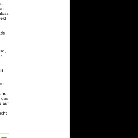
us
en
hloss
rekt
tis
ug,
er
ld
ne
orie
, das
z auf
ucht