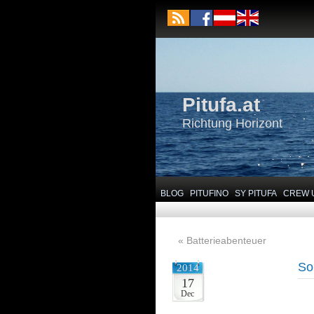
Pitufa.at
Richtung Horizont
BLOG
PITUFINO
SY PITUFA
CREW 
«
Batterieabenteuer
So
2014
17
Dec