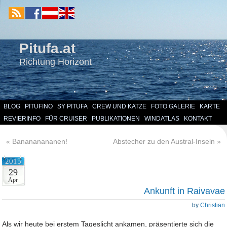
Pitufa.at
Richtung Horizont
BLOG
PITUFINO
SY PITUFA
CREW UND KATZE
FOTO GALERIE
KARTE
REVIERINFO
FÜR CRUISER
PUBLIKATIONEN
WINDATLAS
KONTAKT
«
Banananananen!
Abstecher zu den Austral-Inseln
»
2015
29
Apr
Ankunft in Raivavae
by
Christian
Als wir heute bei erstem Tageslicht ankamen, präsentierte sich die