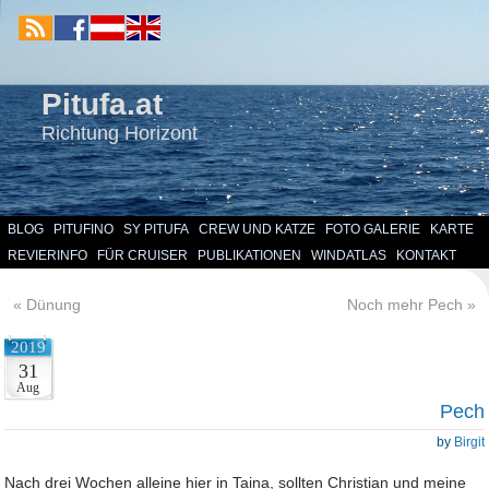
Pitufa.at
Richtung Horizont
BLOG
PITUFINO
SY PITUFA
CREW UND KATZE
FOTO GALERIE
KARTE
REVIERINFO
FÜR CRUISER
PUBLIKATIONEN
WINDATLAS
KONTAKT
«
Dünung
Noch mehr Pech
»
2019
31
Aug
Pech
by
Birgit
Nach drei Wochen alleine hier in Taina, sollten Christian und meine