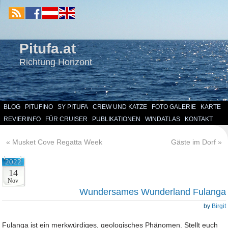
Pitufa.at
Richtung Horizont
BLOG
PITUFINO
SY PITUFA
CREW UND KATZE
FOTO GALERIE
KARTE
REVIERINFO
FÜR CRUISER
PUBLIKATIONEN
WINDATLAS
KONTAKT
«
Musket Cove Regatta Week
Gäste im Dorf
»
2022
14
Nov
Wundersames Wunderland Fulanga
by
Birgit
Fulanga ist ein merkwürdiges, geologisches Phänomen. Stellt euch