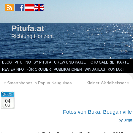
Pitufa.at
Richtung Horizont
BLOG
PITUFINO
SY PITUFA
CREW UND KATZE
FOTO GALERIE
KARTE
REVIERINFO
FÜR CRUISER
PUBLIKATIONEN
WINDATLAS
KONTAKT
«
Smartphones in Papua Neuguinea
Kleiner Wadelbeisser
»
2025
04
Oct
Fotos von Buka, Bougainville
by
Birgit