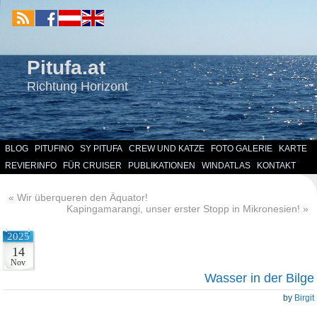
Pitufa.at
Richtung Horizont
BLOG
PITUFINO
SY PITUFA
CREW UND KATZE
FOTO GALERIE
KARTE
REVIERINFO
FÜR CRUISER
PUBLIKATIONEN
WINDATLAS
KONTAKT
«
Wir überqueren den Äquator!
Kapingamarangi, unser erster Stopp in Mikronesien!
»
2025
14
Nov
Wasser in der Bilge
by
Birgit