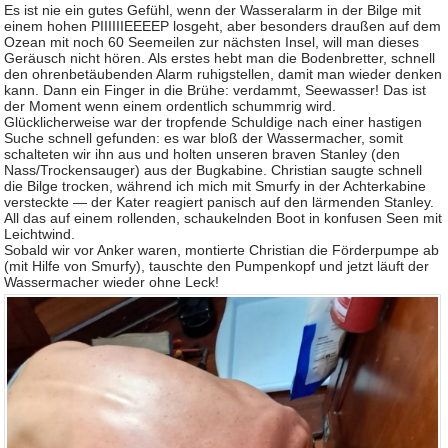
Es ist nie ein gutes Gefühl, wenn der Wasseralarm in der Bilge mit
einem hohen PIIIIIIEEEEP losgeht, aber besonders draußen auf dem
Ozean mit noch 60 Seemeilen zur nächsten Insel, will man dieses
Geräusch nicht hören. Als erstes hebt man die Bodenbretter, schnell
den ohrenbetäubenden Alarm ruhigstellen, damit man wieder denken
kann. Dann ein Finger in die Brühe: verdammt, Seewasser! Das ist
der Moment wenn einem ordentlich schummrig wird.
Glücklicherweise war der tropfende Schuldige nach einer hastigen
Suche schnell gefunden: es war bloß der Wassermacher, somit
schalteten wir ihn aus und holten unseren braven Stanley (den
Nass/Trockensauger) aus der Bugkabine. Christian saugte schnell
die Bilge trocken, während ich mich mit Smurfy in der Achterkabine
versteckte — der Kater reagiert panisch auf den lärmenden Stanley.
All das auf einem rollenden, schaukelnden Boot in konfusen Seen mit
Leichtwind.
Sobald wir vor Anker waren, montierte Christian die Förderpumpe ab
(mit Hilfe von Smurfy), tauschte den Pumpenkopf und jetzt läuft der
Wassermacher wieder ohne Leck!