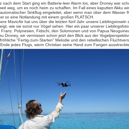
z nach dem Start ging ein Batterie-leer Alarm los, aber Droney war sc
weit weg, um es noch heim zu schaffen. Im Fall eines kaputten Akku wi
 automatischer Sinkflug eingeleitet, aber wenn man über dem Wasser fl
et so eine Notlandung mit einem großen PLATSCH.
ere MavicAir hat uns über die letzten fünf Jahr unsere Lieblingsinseln 
eigt, wie sie sonst nur Vögel sehen. Hier ein paar unserer Lieblingsfoto
 Franz. Polynesien, Fidschi, den Solomonen und von Papua Neuguine
eu Droney, wir vermissen schon jetzt den Blick aus der Vogelperspektiv
 fröhliche “Fertig-zum-Starten” Melodie und den rebellischen Fluchtver
Ende jedes Flugs, wenn Christian seine Hand zum Fangen ausstreckte