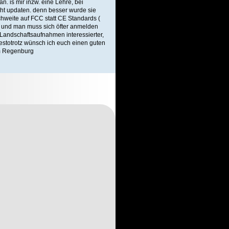
n. is mir inzw. eine Lehre, bei
cht updaten. denn besser wurde sie
chweite auf FCC statt CE Standards (
:-/ und man muss sich öfter anmelden
 Landschaftsaufnahmen interessierter,
sdestotrotz wünsch ich euch einen guten
m Regenburg