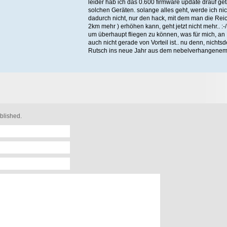
leider hab ich das 0.600 firmware update drauf geta
solchen Geräten. solange alles geht, werde ich ni
dadurch nicht, nur den hack, mit dem man die Rei
2km mehr ) erhöhen kann, geht jetzt nicht mehr.. 
um überhaupt fliegen zu können, was für mich, an
auch nicht gerade von Vorteil ist.. nu denn, nicht
Rutsch ins neue Jahr aus dem nebelverhangene
blished.