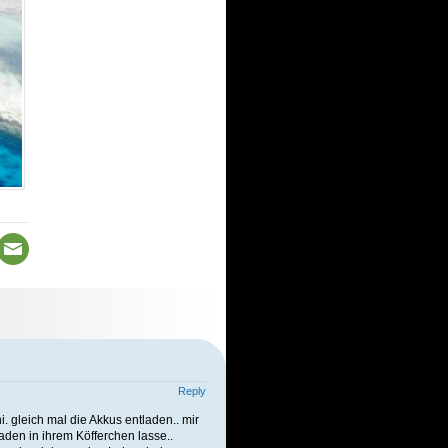
Reply
i. gleich mal die Akkus entladen.. mir
laden in ihrem Köfferchen lasse..