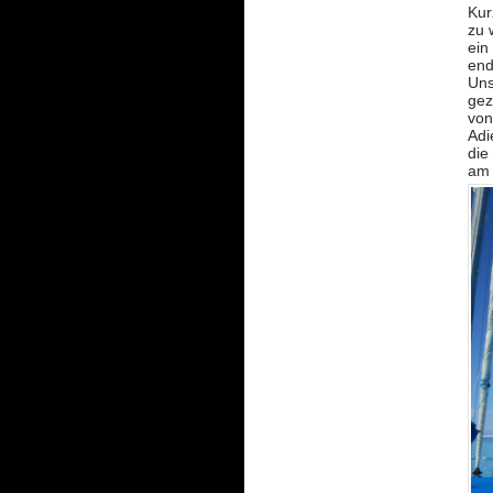
Kur
zu 
ein
end
Uns
gez
von
Adi
die
am 