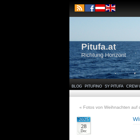
Pitufa.at
Richtung Horizont
BLOG
PITUFINO
SY PITUFA
CREW 
«
Fotos von Weihnachten auf 
Wi
2025
28
Dec