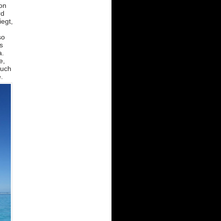
hon
rd
iegt,
so
s
a.
e,
such
.