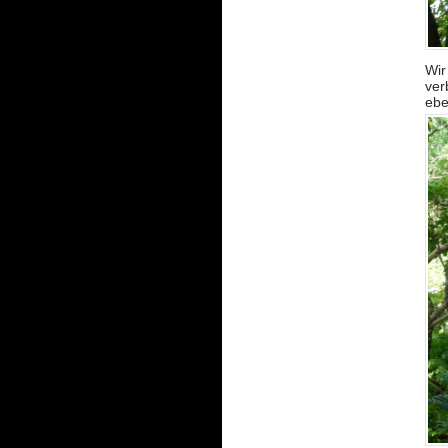
Wir
ver
ebe