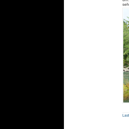
seh
Last