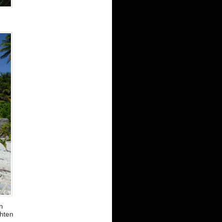
n
hten