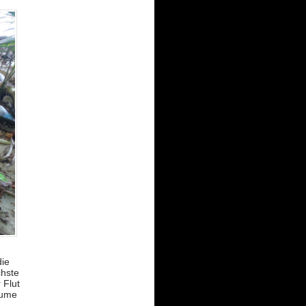
die
hste
 Flut
äume