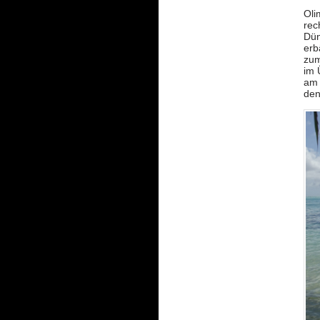
Oli
rec
Dün
erb
zum
im 
am 
den