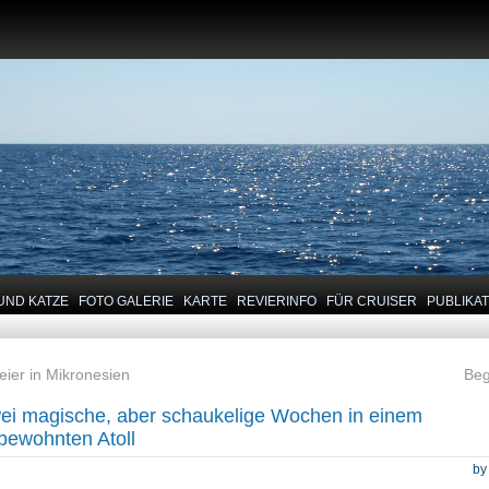
UND KATZE
FOTO GALERIE
KARTE
REVIERINFO
FÜR CRUISER
PUBLIKA
eier in Mikronesien
Beg
ei magische, aber schaukelige Wochen in einem
bewohnten Atoll
b