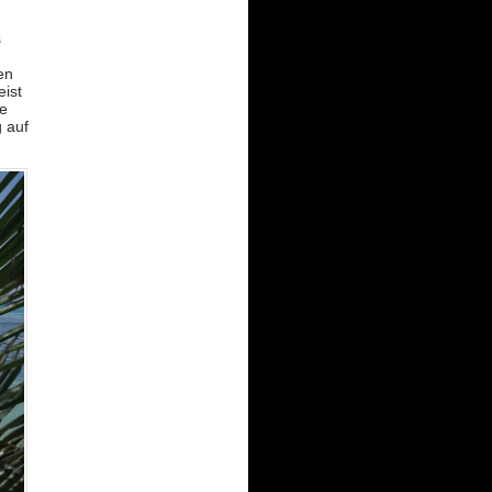
s
en
eist
ze
 auf