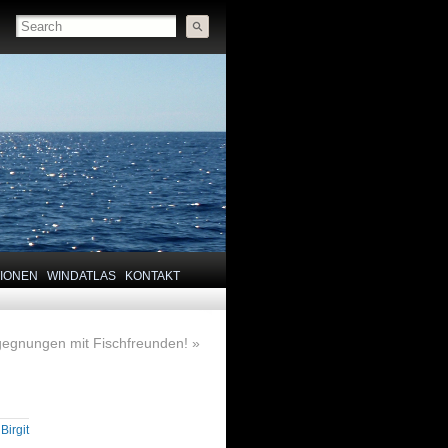
TIONEN
WINDATLAS
KONTAKT
egnungen mit Fischfreunden!
»
y
Birgit