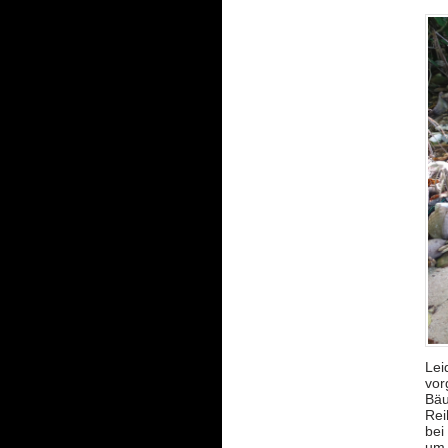
Lei
vor
Bäu
Rei
bei
um.