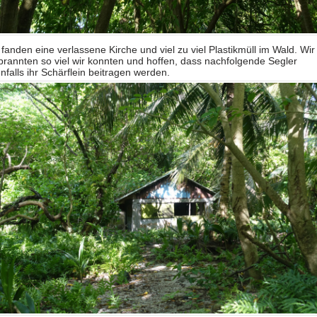
 fanden eine verlassene Kirche und viel zu viel Plastikmüll im Wald. Wir
brannten so viel wir konnten und hoffen, dass nachfolgende Segler
nfalls ihr Schärflein beitragen werden.