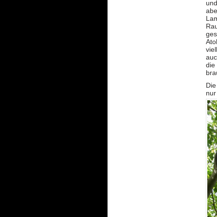
und
abe
Lam
Rau
ges
Ato
vie
auc
die
bra
Die
nur