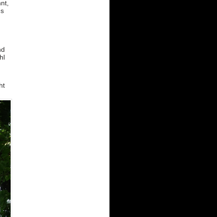
nt,
us
nd
hl
ht