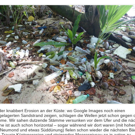
der knabbert Erosion an der Küste: wo Google Images noch einen
gelagerten Sandstrand zeigen, schlagen die Wellen jetzt schon gegen 
me. Wir sahen dutzende Stämme versunken vor dem Ufer und die näc
he ist auch schon horizontal – sogar während wir dort waren (mit hoher
 Neumond und etwas Süddünung) fielen schon wieder die nächsten B
 Traurig Küstenerosion und steigendes Meeresniveau so in action zu