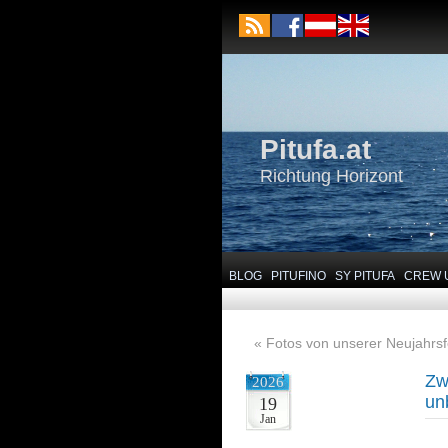
Pitufa.at
Richtung Horizont
BLOG
PITUFINO
SY PITUFA
CREW 
«
Fotos von unserer Neujahrsf
Zw
2026
un
19
Jan