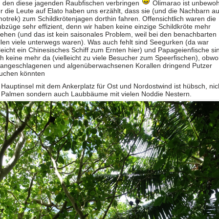
 den diese jagenden Raubfischen verbringen
Olimarao ist unbewoh
r die Leute auf Elato haben uns erzählt, dass sie (und die Nachbarn a
otrek) zum Schildkrötenjagen dorthin fahren. Offensichtlich waren die
bzüge sehr effizient, denn wir haben keine einzige Schildkröte mehr
ehen (und das ist kein saisonales Problem, weil bei den benachbarten
llen viele unterwegs waren). Was auch fehlt sind Seegurken (da war
lleicht ein Chinesisches Schiff zum Ernten hier) und Papageienfische si
h keine mehr da (vielleicht zu viele Besucher zum Speerfischen), obwo
 angeschlagenen und algenüberwachsenen Korallen dringend Putzer
uchen könnten
 Hauptinsel mit dem Ankerplatz für Ost und Nordostwind ist hübsch, nic
 Palmen sondern auch Laubbäume mit vielen Noddie Nestern.