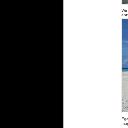
Wir
ent
Ega
mag