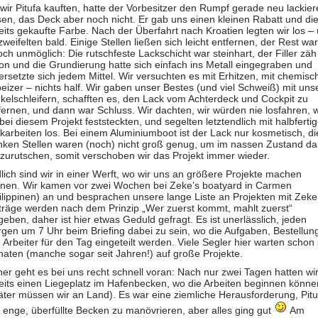
 wir Pitufa kauften, hatte der Vorbesitzer den Rumpf gerade neu lackie
sen, das Deck aber noch nicht. Er gab uns einen kleinen Rabatt und di
eits gekaufte Farbe. Nach der Überfahrt nach Kroatien legten wir los –
zweifelten bald. Einige Stellen ließen sich leicht entfernen, der Rest war
och unmöglich: Die rutschfeste Lackschicht war steinhart, der Filler zäh
on und die Grundierung hatte sich einfach ins Metall eingegraben und
ersetzte sich jedem Mittel. Wir versuchten es mit Erhitzen, mit chemis
eizer – nichts half. Wir gaben unser Bestes (und viel Schweiß) mit uns
kelschleifern, schafften es, den Lack vom Achterdeck und Cockpit zu
fernen, und dann war Schluss. Wir dachten, wir würden nie losfahren,
 bei diesem Projekt feststeckten, und segelten letztendlich mit halbferti
karbeiten los. Bei einem Aluminiumboot ist der Lack nur kosmetisch, di
nken Stellen waren (noch) nicht groß genug, um im nassen Zustand da
zurutschen, somit verschoben wir das Projekt immer wieder.
lich sind wir in einer Werft, wo wir uns an größere Projekte machen
nen. Wir kamen vor zwei Wochen bei Zeke’s boatyard in Carmen
ilippinen) an und besprachen unsere lange Liste an Projekten mit Zeke
träge werden nach dem Prinzip „Wer zuerst kommt, mahlt zuerst“
geben, daher ist hier etwas Geduld gefragt. Es ist unerlässlich, jeden
gen um 7 Uhr beim Briefing dabei zu sein, wo die Aufgaben, Bestellun
 Arbeiter für den Tag eingeteilt werden. Viele Segler hier warten schon 
aten (manche sogar seit Jahren!) auf große Projekte.
her geht es bei uns recht schnell voran: Nach nur zwei Tagen hatten wi
eits einen Liegeplatz im Hafenbecken, wo die Arbeiten beginnen könne
äter müssen wir an Land). Es war eine ziemliche Herausforderung, Pitu
 enge, überfüllte Becken zu manövrieren, aber alles ging gut
Am