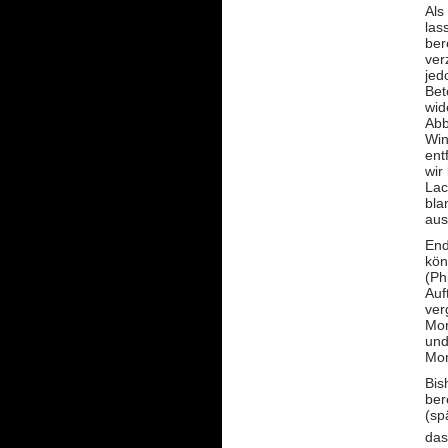
Als
las
ber
ver
jed
Bet
wid
Abb
Win
ent
wir
Lac
bla
aus
End
kön
(Ph
Auf
ver
Mor
und
Mon
Bis
ber
(sp
das