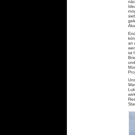
näc
Ide
mög
sie
gel
Alu
End
kön
an 
wer
ist
Bri
und
Mon
Pro
Uns
Wer
Luk
wir
Res
Sta