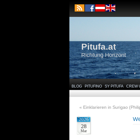
Pitufa.at
Richtung Horizont
BLOG
PITUFINO
SY PITUFA
CREW 
«
Einklarieren in Surigao (Phil
We
2026
28
Mar