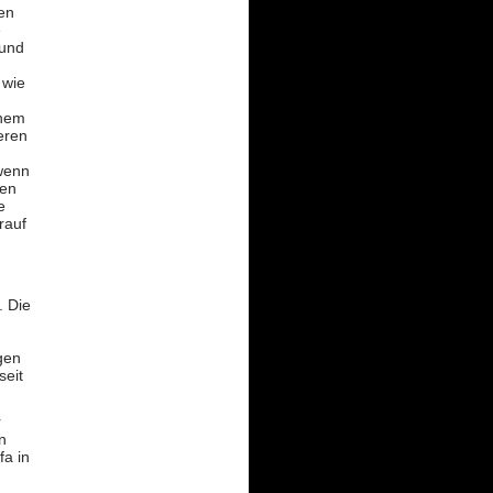
ren
e
 und
 wie
chem
eren
 wenn
gen
e
rauf
. Die
gen
seit
r
n
fa in