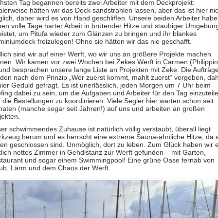
hsten Tag begannen bereits zwei Arbeiter mit dem Deckprojekt:
alerweise hätten wir das Deck sandstrahlen lassen, aber das ist hier ni
lich, daher wird es von Hand geschliffen. Unsere beiden Arbeiter hab
ben volle Tage harter Arbeit in brütender Hitze und staubiger Umgebun
eistet, um Pitufa wieder zum Glänzen zu bringen und ihr blankes
miniumdeck freizulegen! Ohne sie hätten wir das nie geschafft.
lich sind wir auf einer Werft, wo wir uns an größere Projekte machen
nen. Wir kamen vor zwei Wochen bei Zekes Werft in Carmen (Philippi
und besprachen unsere lange Liste an Projekten mit Zeke. Die Aufträg
den nach dem Prinzip „Wer zuerst kommt, mahlt zuerst“ vergeben, da
 hier Geduld gefragt. Es ist unerlässlich, jeden Morgen um 7 Uhr beim
efing dabei zu sein, um die Aufgaben und Arbeiter für den Tag einzuteil
 die Bestellungen zu koordinieren. Viele Segler hier warten schon seit
aten (manche sogar seit Jahren!) auf uns und arbeiten an großen
jekten.
er schwimmendes Zuhause ist natürlich völlig verstaubt, überall liegt
kzeug herum und es herrscht eine extreme Sauna-ähnliche Hitze, da a
en geschlossen sind. Unmöglich, dort zu leben. Zum Glück haben wir e
klich nettes Zimmer in Gehdistanz zur Werft gefunden – mit Garten,
taurant und sogar einem Swimmingpool! Eine grüne Oase fernab von
ub, Lärm und dem Chaos der Werft…