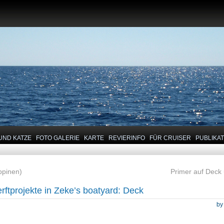
UND KATZE
FOTO GALERIE
KARTE
REVIERINFO
FÜR CRUISER
PUBLIKA
ippinen)
Primer auf Deck
rftprojekte in Zeke’s boatyard: Deck
b