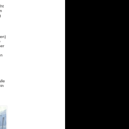
cht
en
g
nen)
e
her
en
lle
in