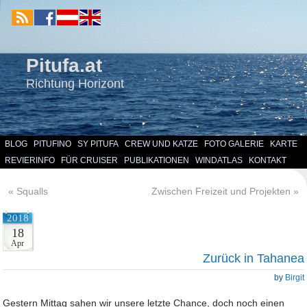
Pitufa.at
Richtung Horizont
BLOG
PITUFINO
SY PITUFA
CREW UND KATZE
FOTO GALERIE
KARTE
REVIERINFO
FÜR CRUISER
PUBLIKATIONEN
WINDATLAS
KONTAKT
«
Squalls
Zwischen Freizeit und Projekten
»
2018
18
Apr
Zurück in Tahanea
by
Birgit
Gestern Mittag sahen wir unsere letzte Chance, doch noch einen