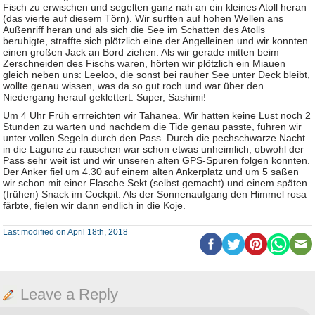
Fisch zu erwischen und segelten ganz nah an ein kleines Atoll heran
(das vierte auf diesem Törn). Wir surften auf hohen Wellen ans
Außenriff heran und als sich die See im Schatten des Atolls
beruhigte, straffte sich plötzlich eine der Angelleinen und wir konnten
einen großen Jack an Bord ziehen. Als wir gerade mitten beim
Zerschneiden des Fischs waren, hörten wir plötzlich ein Miauen
gleich neben uns: Leeloo, die sonst bei rauher See unter Deck bleibt,
wollte genau wissen, was da so gut roch und war über den
Niedergang herauf geklettert. Super, Sashimi!
Um 4 Uhr Früh errreichten wir Tahanea. Wir hatten keine Lust noch 2
Stunden zu warten und nachdem die Tide genau passte, fuhren wir
unter vollen Segeln durch den Pass. Durch die pechschwarze Nacht
in die Lagune zu rauschen war schon etwas unheimlich, obwohl der
Pass sehr weit ist und wir unseren alten GPS-Spuren folgen konnten.
Der Anker fiel um 4.30 auf einem alten Ankerplatz und um 5 saßen
wir schon mit einer Flasche Sekt (selbst gemacht) und einem späten
(frühen) Snack im Cockpit. Als der Sonnenaufgang den Himmel rosa
färbte, fielen wir dann endlich in die Koje.
Last modified on April 18th, 2018
Leave a Reply