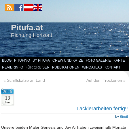
Pitufa.at
Richtung Horizont
BLOG
PITUFINO
SY PITUFA
CREW UND KATZE
FOTO GALERIE
KARTE
REVIERINFO
FÜR CRUISER
PUBLIKATIONEN
WINDATLAS
KONTAKT
«
Schiffskatze an Land
Auf dem Trockenen
»
2026
13
Jun
Lackierarbeiten fertig!!
by
Birgit
Unsere beiden Maler Genesis und Jay Ar haben zweieinhalb Monate