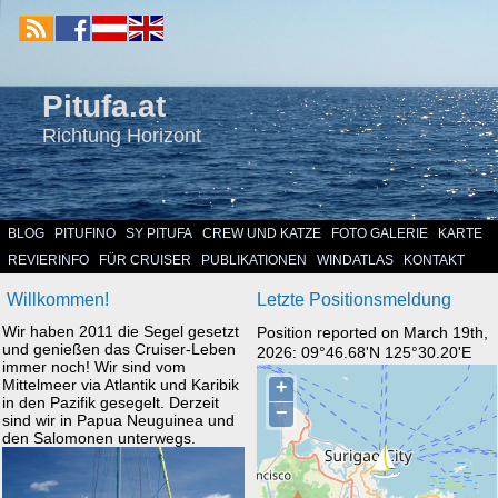
Pitufa.at
Richtung Horizont
BLOG
PITUFINO
SY PITUFA
CREW UND KATZE
FOTO GALERIE
KARTE
REVIERINFO
FÜR CRUISER
PUBLIKATIONEN
WINDATLAS
KONTAKT
Willkommen!
Letzte Positionsmeldung
Wir haben 2011 die Segel gesetzt
Position reported on March 19th,
und genießen das Cruiser-Leben
2026: 09°46.68'N 125°30.20'E
immer noch! Wir sind vom
Mittelmeer via Atlantik und Karibik
in den Pazifik gesegelt. Derzeit
sind wir in Papua Neuguinea und
den Salomonen unterwegs.