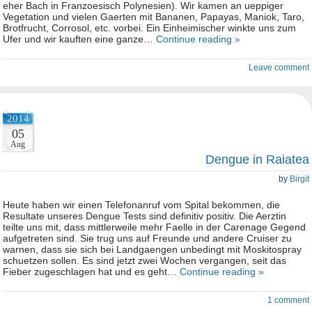
eher Bach in Franzoesisch Polynesien). Wir kamen an ueppiger
Vegetation und vielen Gaerten mit Bananen, Papayas, Maniok, Taro,
Brotfrucht, Corrosol, etc. vorbei. Ein Einheimischer winkte uns zum
Ufer und wir kauften eine ganze…
Continue reading »
Leave comment
2014
05
Aug
Dengue in Raiatea
by
Birgit
Heute haben wir einen Telefonanruf vom Spital bekommen, die
Resultate unseres Dengue Tests sind definitiv positiv. Die Aerztin
teilte uns mit, dass mittlerweile mehr Faelle in der Carenage Gegend
aufgetreten sind. Sie trug uns auf Freunde und andere Cruiser zu
warnen, dass sie sich bei Landgaengen unbedingt mit Moskitospray
schuetzen sollen. Es sind jetzt zwei Wochen vergangen, seit das
Fieber zugeschlagen hat und es geht…
Continue reading »
1 comment