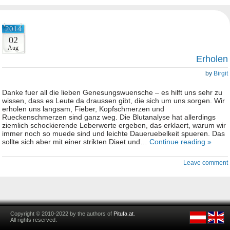
2014
02
Aug
Erholen
by
Birgit
Danke fuer all die lieben Genesungswuensche – es hilft uns sehr zu
wissen, dass es Leute da draussen gibt, die sich um uns sorgen. Wir
erholen uns langsam, Fieber, Kopfschmerzen und
Rueckenschmerzen sind ganz weg. Die Blutanalyse hat allerdings
ziemlich schockierende Leberwerte ergeben, das erklaert, warum wir
immer noch so muede sind und leichte Daueruebelkeit spueren. Das
sollte sich aber mit einer strikten Diaet und…
Continue reading »
Leave comment
Copyright © 2010-2022 by the authors of
Pitufa.at
.
All rights reserved.