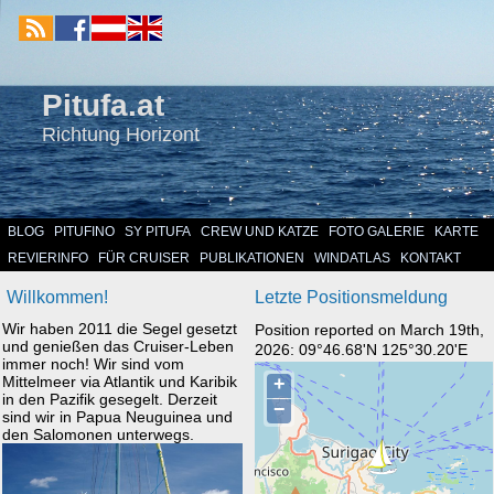
Pitufa.at
Richtung Horizont
BLOG
PITUFINO
SY PITUFA
CREW UND KATZE
FOTO GALERIE
KARTE
REVIERINFO
FÜR CRUISER
PUBLIKATIONEN
WINDATLAS
KONTAKT
Willkommen!
Letzte Positionsmeldung
Wir haben 2011 die Segel gesetzt
Position reported on March 19th,
und genießen das Cruiser-Leben
2026: 09°46.68'N 125°30.20'E
immer noch! Wir sind vom
Mittelmeer via Atlantik und Karibik
in den Pazifik gesegelt. Derzeit
sind wir in Papua Neuguinea und
den Salomonen unterwegs.