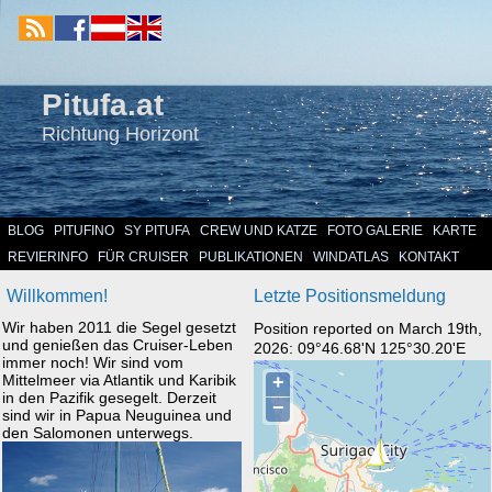
Pitufa.at
Richtung Horizont
BLOG
PITUFINO
SY PITUFA
CREW UND KATZE
FOTO GALERIE
KARTE
REVIERINFO
FÜR CRUISER
PUBLIKATIONEN
WINDATLAS
KONTAKT
Willkommen!
Letzte Positionsmeldung
Wir haben 2011 die Segel gesetzt
Position reported on March 19th,
und genießen das Cruiser-Leben
2026: 09°46.68'N 125°30.20'E
immer noch! Wir sind vom
Mittelmeer via Atlantik und Karibik
in den Pazifik gesegelt. Derzeit
sind wir in Papua Neuguinea und
den Salomonen unterwegs.