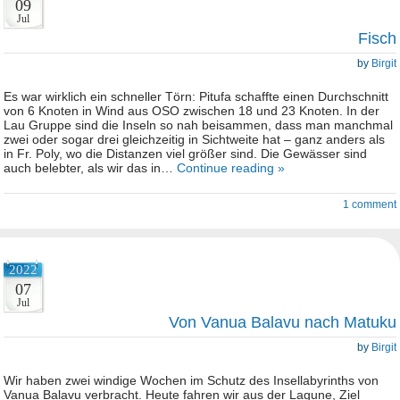
09
Jul
Fisch
by
Birgit
Es war wirklich ein schneller Törn: Pitufa schaffte einen Durchschnitt
von 6 Knoten in Wind aus OSO zwischen 18 und 23 Knoten. In der
Lau Gruppe sind die Inseln so nah beisammen, dass man manchmal
zwei oder sogar drei gleichzeitig in Sichtweite hat – ganz anders als
in Fr. Poly, wo die Distanzen viel größer sind. Die Gewässer sind
auch belebter, als wir das in…
Continue reading »
1 comment
2022
07
Jul
Von Vanua Balavu nach Matuku
by
Birgit
Wir haben zwei windige Wochen im Schutz des Insellabyrinths von
Vanua Balavu verbracht. Heute fahren wir aus der Lagune, Ziel