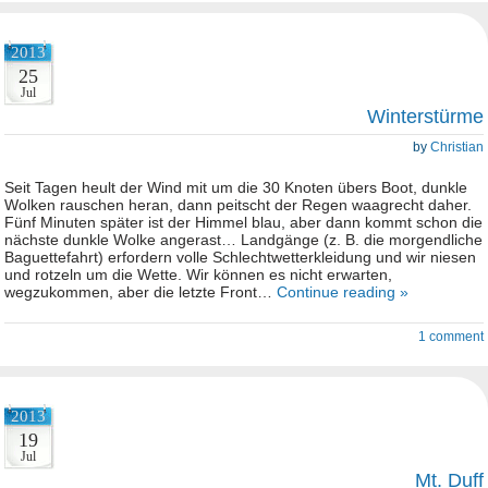
2013
25
Jul
Winterstürme
by
Christian
Seit Tagen heult der Wind mit um die 30 Knoten übers Boot, dunkle
Wolken rauschen heran, dann peitscht der Regen waagrecht daher.
Fünf Minuten später ist der Himmel blau, aber dann kommt schon die
nächste dunkle Wolke angerast… Landgänge (z. B. die morgendliche
Baguettefahrt) erfordern volle Schlechtwetterkleidung und wir niesen
und rotzeln um die Wette. Wir können es nicht erwarten,
wegzukommen, aber die letzte Front…
Continue reading »
1 comment
2013
19
Jul
Mt. Duff