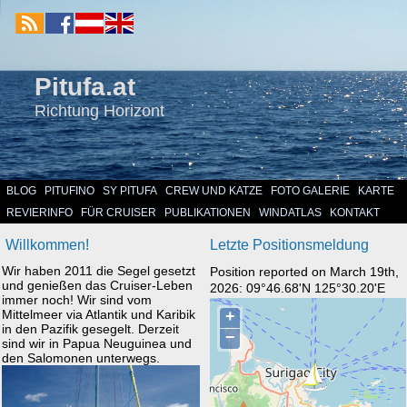
Pitufa.at
Richtung Horizont
BLOG
PITUFINO
SY PITUFA
CREW UND KATZE
FOTO GALERIE
KARTE
REVIERINFO
FÜR CRUISER
PUBLIKATIONEN
WINDATLAS
KONTAKT
Willkommen!
Letzte Positionsmeldung
Wir haben 2011 die Segel gesetzt
Position reported on March 19th,
und genießen das Cruiser-Leben
2026: 09°46.68'N 125°30.20'E
immer noch! Wir sind vom
Mittelmeer via Atlantik und Karibik
in den Pazifik gesegelt. Derzeit
sind wir in Papua Neuguinea und
den Salomonen unterwegs.