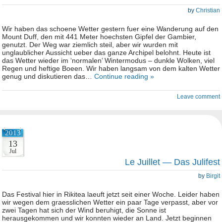
by
Christian
Wir haben das schoene Wetter gestern fuer eine Wanderung auf den
Mount Duff, den mit 441 Meter hoechsten Gipfel der Gambier,
genutzt. Der Weg war ziemlich steil, aber wir wurden mit
unglaublicher Aussicht ueber das ganze Archipel belohnt. Heute ist
das Wetter wieder im ‘normalen’ Wintermodus – dunkle Wolken, viel
Regen und heftige Boeen. Wir haben langsam von dem kalten Wetter
genug und diskutieren das…
Continue reading »
Leave comment
2013
13
Jul
Le Juillet — Das Julifest
by
Birgit
Das Festival hier in Rikitea laeuft jetzt seit einer Woche. Leider haben
wir wegen dem graesslichen Wetter ein paar Tage verpasst, aber vor
zwei Tagen hat sich der Wind beruhigt, die Sonne ist
herausgekommen und wir konnten wieder an Land. Jetzt beginnen