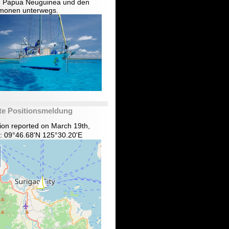
in Papua Neuguinea und den
monen unterwegs.
te Positionsmeldung
tion reported on March 19th,
: 09°46.68'N 125°30.20'E