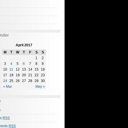
nder
April 2017
M
T
W
T
F
S
S
1
2
3
4
5
6
7
8
9
10
11
12
13
14
15
16
17
18
19
20
21
22
23
24
25
26
27
28
29
30
« Mar
May »
a
n
es
RSS
ents
RSS