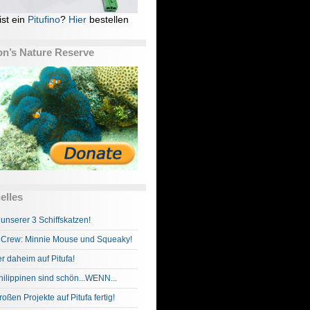
ist ein
Pitufino
?
Hier
bestellen
n’s Nature Reserve
elles
 unserer 3 Schiffskatzen!
Crew: Minnie Mouse und Squeaky!
r daheim auf Pitufa!
hilippinen sind schön...WENN...
roßen Projekte auf Pitufa fertig!