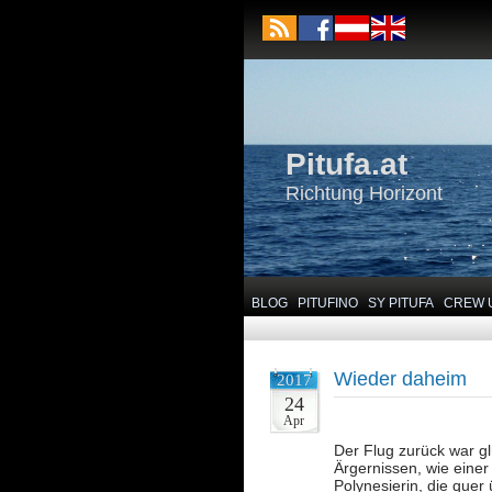
Pitufa.at
Richtung Horizont
BLOG
PITUFINO
SY PITUFA
CREW 
Wieder daheim
2017
24
Apr
Der Flug zurück war gl
Ärgernissen, wie eine
Polynesierin, die quer 