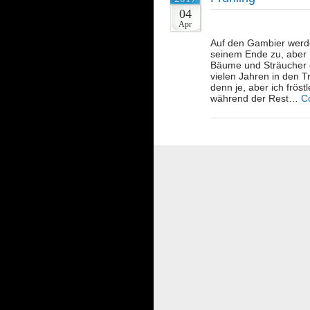
04
Apr
Auf den Gambier werde
seinem Ende zu, aber h
Bäume und Sträucher 
vielen Jahren in den 
denn je, aber ich fröst
während der Rest…
C