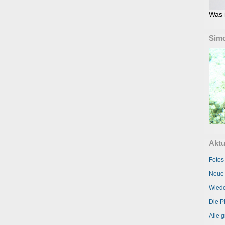
Was 
Simo
Aktu
Fotos
Neue 
Wiede
Die P
Alle g