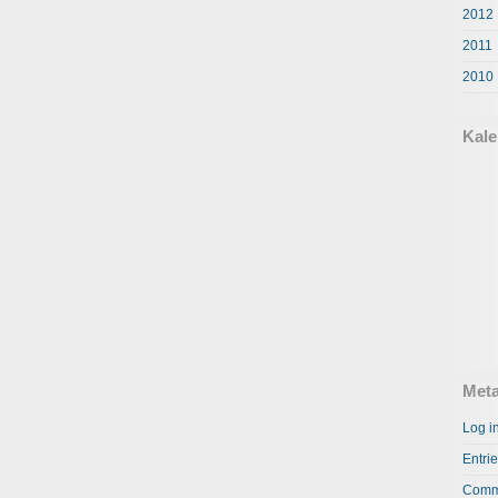
2012
2011
2010
Kale
Met
Log i
Entri
Comm