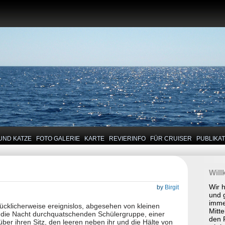
UND KATZE
FOTO GALERIE
KARTE
REVIERINFO
FÜR CRUISER
PUBLIKA
Wil
Wir 
by
Birgit
und 
imme
ücklicherweise ereignislos, abgesehen von kleinen
Mitte
r die Nacht durchquatschenden Schülergruppe, einer
den P
über ihren Sitz, den leeren neben ihr und die Hälte von