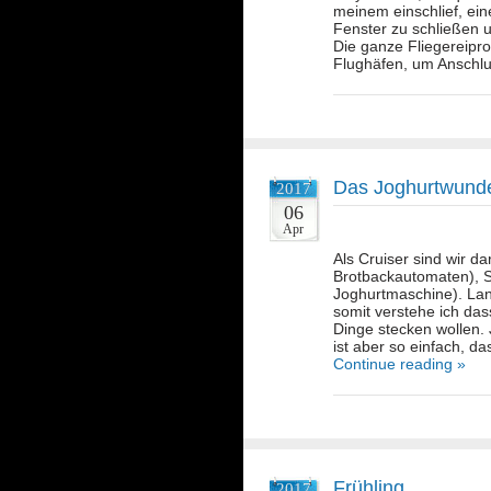
meinem einschlief, ein
Fenster zu schließen 
Die ganze Fliegereipro
Flughäfen, um Anschl
Das Joghurtwund
2017
06
Apr
Als Cruiser sind wir 
Brotbackautomaten), 
Joghurtmaschine). Lan
somit verstehe ich das
Dinge stecken wollen. 
ist aber so einfach, 
Continue reading »
Frühling
2017