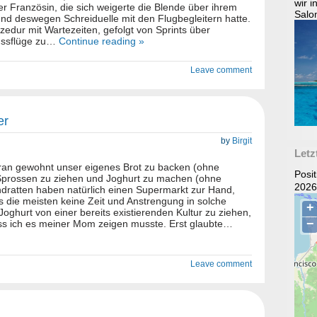
wir 
er Französin, die sich weigerte die Blende über ihrem
Salo
und deswegen Schreiduelle mit den Flugbegleitern hatte.
zedur mit Wartezeiten, gefolgt von Sprints über
ussflüge zu…
Continue reading »
Leave comment
er
by
Birgit
Letz
daran gewohnt unser eigenes Brot zu backen (ohne
Posi
Sprossen zu ziehen und Joghurt zu machen (ohne
2026
dratten haben natürlich einen Supermarkt zur Hand,
s die meisten keine Zeit und Anstrengung in solche
Joghurt von einer bereits existierenden Kultur zu ziehen,
dass ich es meiner Mom zeigen musste. Erst glaubte…
Leave comment