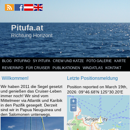
Pitufa.at
Richtung Horizont
BLOG
PITUFINO
SY PITUFA
CREW UND KATZE
FOTO GALERIE
KARTE
REVIERINFO
FÜR CRUISER
PUBLIKATIONEN
WINDATLAS
KONTAKT
Willkommen!
Letzte Positionsmeldung
Wir haben 2011 die Segel gesetzt
Position reported on March 19th,
und genießen das Cruiser-Leben
2026: 09°46.68'N 125°30.20'E
immer noch! Wir sind vom
Mittelmeer via Atlantik und Karibik
in den Pazifik gesegelt. Derzeit
sind wir in Papua Neuguinea und
den Salomonen unterwegs.