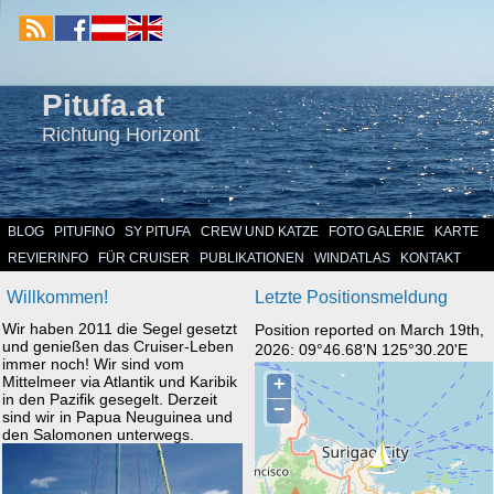
Pitufa.at
Richtung Horizont
BLOG
PITUFINO
SY PITUFA
CREW UND KATZE
FOTO GALERIE
KARTE
REVIERINFO
FÜR CRUISER
PUBLIKATIONEN
WINDATLAS
KONTAKT
Willkommen!
Letzte Positionsmeldung
Wir haben 2011 die Segel gesetzt
Position reported on March 19th,
und genießen das Cruiser-Leben
2026: 09°46.68'N 125°30.20'E
immer noch! Wir sind vom
Mittelmeer via Atlantik und Karibik
in den Pazifik gesegelt. Derzeit
sind wir in Papua Neuguinea und
den Salomonen unterwegs.