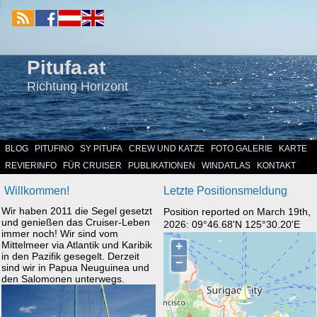
Pitufa.at
Richtung Horizont
BLOG
PITUFINO
SY PITUFA
CREW UND KATZE
FOTO GALERIE
KARTE
REVIERINFO
FÜR CRUISER
PUBLIKATIONEN
WINDATLAS
KONTAKT
Willkommen!
Letzte Positionsmeldung
Wir haben 2011 die Segel gesetzt
Position reported on March 19th,
und genießen das Cruiser-Leben
2026: 09°46.68'N 125°30.20'E
immer noch! Wir sind vom
Mittelmeer via Atlantik und Karibik
in den Pazifik gesegelt. Derzeit
sind wir in Papua Neuguinea und
den Salomonen unterwegs.