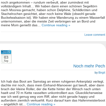
noch angekommen – rundum verbeult, aber zumindest mit
vollständigem Inhalt… Wir haben dann einen schönen Segeltörn
nach Moorea gemacht, haben schon Delphine, Schildkröten und
Stachelrochen gesichtet, aber noch keine Wale (obwohl gerade
Buckelwalsaison ist). Wir haben eine Wanderung zu einem Wasserfall
unternommen, aber die meiste Zeit verbringen wir an Bord und
meine Mom genießt das…
Continue reading »
Leave comment
2019
03
Sep
Noch mehr Pech
by
Birgit
Ich hab das Boot am Samstag an einen ruhigeren Ankerplatz verlegt,
dachte mir noch, dass mein Einhand-Manoever gut laeuft, aber dann
brach der kleine Roller, der die Kette hinter der Winsch nach unten
haelt und 70 m Kette rasselten unkontrolliert aus. Gluecklicherweise
war ich weit genug weg vom Riff, aber nicht gerade happy und
außerdem ziemlich verkuehlt. Kurz darauf kam das Hafenmeisterboot
– angeblich ist…
Continue reading »