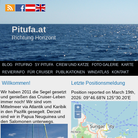
Pitufa.at
Richtung Horizont
BLOG
PITUFINO
SY PITUFA
CREW UND KATZE
FOTO GALERIE
KARTE
REVIERINFO
FÜR CRUISER
PUBLIKATIONEN
WINDATLAS
KONTAKT
Willkommen!
Letzte Positionsmeldung
Wir haben 2011 die Segel gesetzt
Position reported on March 19th,
und genießen das Cruiser-Leben
2026: 09°46.68'N 125°30.20'E
immer noch! Wir sind vom
Mittelmeer via Atlantik und Karibik
in den Pazifik gesegelt. Derzeit
sind wir in Papua Neuguinea und
den Salomonen unterwegs.