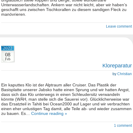
unglaublich steile Klippen und Berge, sowie wunderbare
Unterwasserlandschaften. Ankern war nicht leicht, aber wir haben’s
geschafft uns zwischen Tischkorallen zu diesem sandigen Fleck zu
manövrieren.
Leave comment
2022
08
Feb
Kloreparatur
by
Christian
Ein kaputtes Klo ist der Alptraum aller Cruiser. Das Plastik der
Basisplatte unserer Jabsko hatte einen Sprung und wir hatten Angst,
dass sich das Klo unterwegs in einen Schleudersitz verwandeln
könnte (WÄH, man stelle sich die Sauerei vor). Glücklicherweise war
das Ersatzteil in Tahiti bei Ocean2000 auf Lager und wir verbrachten
einen eher unlustigen Tag damit, alle Teile ab- und wieder zusammen
zu bauen. Es…
Continue reading »
1 comment