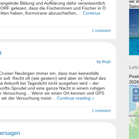
wir 
ngelnde Bildung und Aufklärung dafür verantwortlich.
Salo
ORF gelesen, dass die Fischerinnen und Fischer in Ö
tritten haben, Kormorane abzuschießen,…
Continue
1 comment
t
by
Birgit
Letz
 Cruiser-Neulingen immer ein, dass man keinesfalls
Posi
 soll. Recht oft (wie gestern) wird aber im Verlauf des
2026
ne Ankunft bei Tageslicht nicht ausgehen wird – der
nfts-Sprudel und eine ganze Nacht in einem ruhigen
che Versuchung… Wenn wir einen Ort kennen und GPS
 wir der Versuchung meist…
Continue reading »
1 comment
hersagen