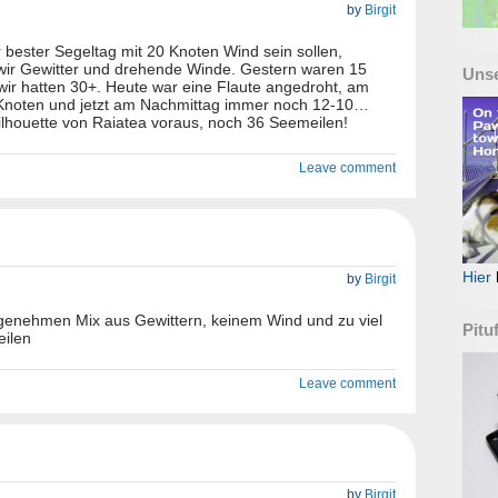
by
Birgit
 bester Segeltag mit 20 Knoten Wind sein sollen,
wir Gewitter und drehende Winde. Gestern waren 15
Uns
wir hatten 30+. Heute war eine Flaute angedroht, am
 Knoten und jetzt am Nachmittag immer noch 12-10…
ilhouette von Raiatea voraus, noch 36 Seemeilen!
Leave comment
Hier
by
Birgit
genehmen Mix aus Gewittern, keinem Wind und zu viel
Pitu
ilen
Leave comment
by
Birgit