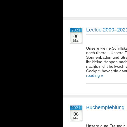
Leeloo 2000–202
2021
06
Mar
Unsere kleine Schiffsk
noch überall. Unsere T
Sonnenbaden und Stre
ihr kleine Happen nac
nachts nicht hellwach 
Cockpit, bevor sie da
reading »
Buchempfehlung
2021
06
Mar
Unsere gute Freundin L