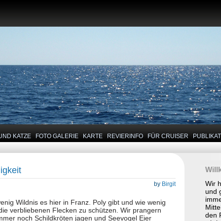
UND KATZE
FOTO GALERIE
KARTE
REVIERINFO
FÜR CRUISER
PUBLIKA
igkeit
Wil
Wir 
by
Birgit
und 
imme
 wenig Wildnis es hier in Franz. Poly gibt und wie wenig
Mitte
die verbliebenen Flecken zu schützen. Wir prangern
den P
immer noch Schildkröten jagen und Seevogel Eier