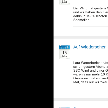
Mar
Der Wind hat gestern 
und wir haben den Genn
dahin in 15-20 Knoten
Seemeilen!
Auf Wiedersehen
2021
15
Mar
Laut Wetterbericht hätt
schon gestern Abend z
SSO Wind und einer Ge
waren’s nur mehr 10 Kn
Gennaker und wir wart
Mal, dass nur wir zw