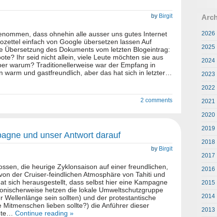
by
Birgit
Arch
enommen, dass ohnehin alle ausser uns gutes Internet
2026
ozettel einfach von Google übersetzen lassen Auf
2025
ne Übersetzung des Dokuments vom letzten Blogeintrag:
te? Ihr seid nicht allein, viele Leute möchten sie aus
2024
er warum? Traditionellerweise war der Empfang in
 warm und gastfreundlich, aber das hat sich in letzter…
2023
2022
2 comments
2021
2020
2019
pagne und unser Antwort darauf
2018
by
Birgit
2017
ssen, die heurige Zyklonsaison auf einer freundlichen,
2016
 von der Cruiser-feindlichen Atmosphäre von Tahiti und
hat sich herausgestellt, dass selbst hier eine Kampagne
2015
ronischerweise hetzen die lokale Umweltschutzgruppe
2014
er Wellenlänge sein sollten) und der protestantische
e Mitmenschen lieben sollte?) die Anführer dieser
2013
eute…
Continue reading »