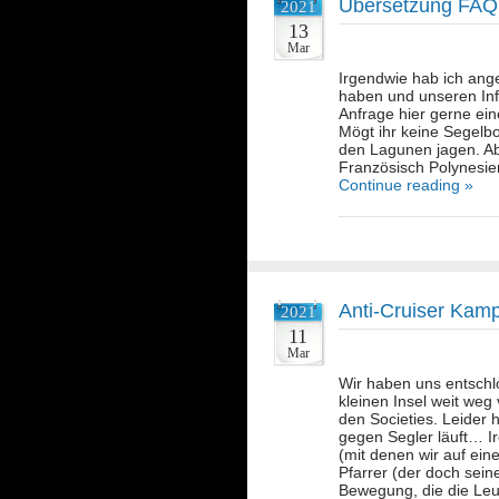
Übersetzung FAQ
2021
13
Mar
Irgendwie hab ich ang
haben und unseren Inf
Anfrage hier gerne ei
Mögt ihr keine Segelboo
den Lagunen jagen. Ab
Französisch Polynesien
Continue reading »
Anti-Cruiser Kam
2021
11
Mar
Wir haben uns entschlo
kleinen Insel weit weg
den Societies. Leider 
gegen Segler läuft… I
(mit denen wir auf ein
Pfarrer (der doch sein
Bewegung, die die L