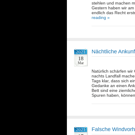
stehlen und machen ma
Gestern haben wir am 
endlich das Recht ers
reading »
Nächtliche Ankunf
2021
18
Mar
Natürlich schärfen wir
nachts Landfall machen
Tags klar, dass sich ei
Gedanke an einen Anku
Bett sind eine ziemli
Spuren haben, können
Falsche Windvor
2021