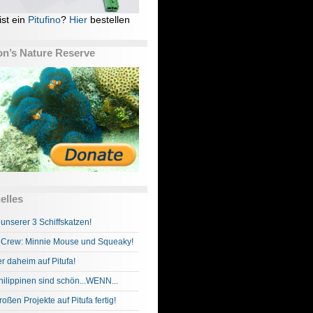
ist ein
Pitufino
?
Hier
bestellen
n’s Nature Reserve
elles
 unserer 3 Schiffskatzen!
Crew: Minnie Mouse und Squeaky!
r daheim auf Pitufa!
hilippinen sind schön...WENN...
roßen Projekte auf Pitufa fertig!