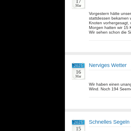
17
Mar
Vorgestern hätte unser
stattdessen bekamen 
Knoten vorhergesagt, 
Morgen hatten wir 15
Wir sehen schon die S
Nerviges Wetter
2021
16
Mar
Wir haben einen unan
Wind. Noch 194 Seeme
Schnelles Segeln
2021
15