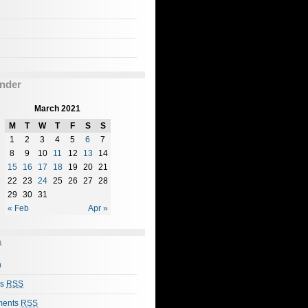
nder
March 2021
M
T
W
T
F
S
S
1
2
3
4
5
6
7
8
9
10
11
12
13
14
15
16
17
18
19
20
21
22
23
24
25
26
27
28
29
30
31
« Feb
Apr »
a
n
es
RSS
ents
RSS