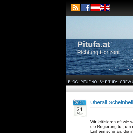
Pitufa.at
Richtung Horizont
BLOG
PITUFINO
SY PITUFA
CREW 
Überall Scheinheil
2021
24
Mar
Wir kritisieren oft wie
die Regierung tut, um 
Einheimische an, die 