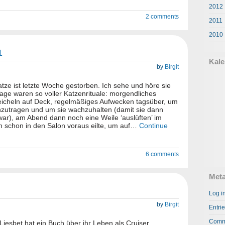
2012
2 comments
2011
2010
1
Kale
by
Birgit
atze ist letzte Woche gestorben. Ich sehe und höre sie
age waren so voller Katzenrituale: morgendliches
icheln auf Deck, regelmäßiges Aufwecken tagsüber, um
hzutragen und um sie wachzuhalten (damit sie dann
war), am Abend dann noch eine Weile ‘auslüften’ im
nn schon in den Salon voraus eilte, um auf…
Continue
6 comments
Met
Log i
by
Birgit
Entri
Comm
iesbet hat ein Buch über ihr Leben als Cruiser,