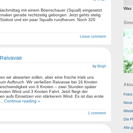
Was 
Nachmittag mit einem Böenschauer (Squall) eingesetzt
aker gerade rechtzeitig geborgen. Jetzt gehts stetig
 Südost und ein paar Squalls rundherum. Noch 320
Simo
Leave comment
 Raivavae
by
Birgit
en wir abwarten sollen, aber eine frische trieb uns
um Aufbruch. Wir verließen Raivavae bei 16 Knoten
Aktu
schwindigkeit von 6 Knoten – zwei Stunden später
oten Wind und 3 Knoten Fahrt. Jetzt fliegt der
Fotos
en aufs Einsetzen von stärkerem Wind. Es ist das erste
ei…
Continue reading »
Neue 
Wiede
1 comment
Die P
Alle g