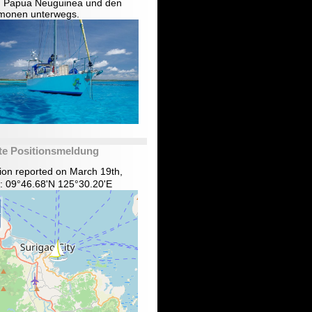
in Papua Neuguinea und den
monen unterwegs.
te Positionsmeldung
tion reported on March 19th,
: 09°46.68'N 125°30.20'E