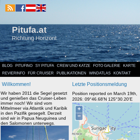
Pitufa.at
Richtung Horizont
BLOG
PITUFINO
SY PITUFA
CREW UND KATZE
FOTO GALERIE
KARTE
REVIERINFO
FÜR CRUISER
PUBLIKATIONEN
WINDATLAS
KONTAKT
Willkommen!
Letzte Positionsmeldung
Wir haben 2011 die Segel gesetzt
Position reported on March 19th,
und genießen das Cruiser-Leben
2026: 09°46.68'N 125°30.20'E
immer noch! Wir sind vom
Mittelmeer via Atlantik und Karibik
in den Pazifik gesegelt. Derzeit
sind wir in Papua Neuguinea und
den Salomonen unterwegs.