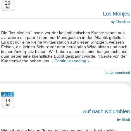
20
Jul
Los Monjes
by
Christian
Die “los Monjes” Inseln vor der kolumbianischen Kueste sehen aus,
als waere ein paar Truemmer Mondgestein in den Atlantik gefallen.
Es gibt nur eine kleine Militaerstation auf diesen winzigen, weissen
Felsen, die keinen Schutz vor dem heulenden Wind bieten und auch
keinen Ankerplatz bieten. Wir haben an einer Leine festgemacht, die
quer ueber eine kuenstliche Bucht gespannt wurde. 4 Leute von der
Kuestenwache haben uns…
Continue reading »
Leave comment
2012
19
Jul
Auf nach Kolumbien
by
Birgit
Wir haben die letzten “Florines” ausgegeben, das Boot seeklar