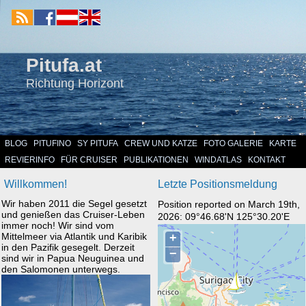
Pitufa.at
Richtung Horizont
BLOG
PITUFINO
SY PITUFA
CREW UND KATZE
FOTO GALERIE
KARTE
REVIERINFO
FÜR CRUISER
PUBLIKATIONEN
WINDATLAS
KONTAKT
Willkommen!
Letzte Positionsmeldung
Wir haben 2011 die Segel gesetzt
Position reported on March 19th,
und genießen das Cruiser-Leben
2026: 09°46.68'N 125°30.20'E
immer noch! Wir sind vom
Mittelmeer via Atlantik und Karibik
in den Pazifik gesegelt. Derzeit
sind wir in Papua Neuguinea und
den Salomonen unterwegs.