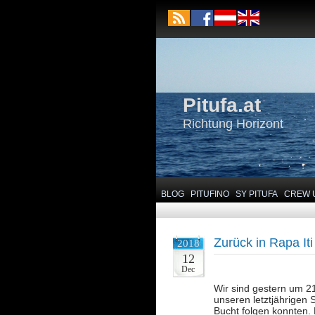
Pitufa.at
Richtung Horizont
BLOG
PITUFINO
SY PITUFA
CREW 
Zurück in Rapa Iti
2018
12
Dec
Wir sind gestern um 2
unseren letztjährigen 
Bucht folgen konnten.