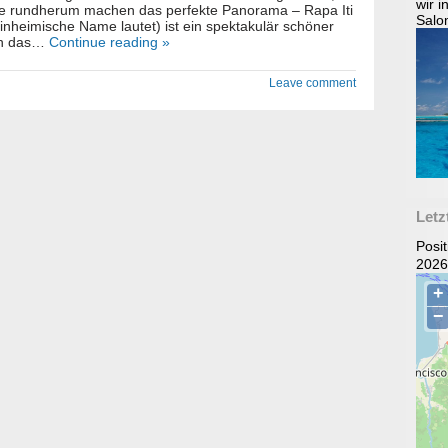
wir 
ge rundherum machen das perfekte Panorama – Rapa Iti
Salo
inheimische Name lautet) ist ein spektakulär schöner
an das…
Continue reading »
Leave comment
Letz
Posi
2026