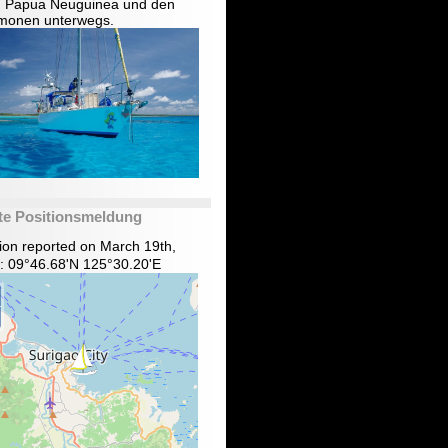
in Papua Neuguinea und den
monen unterwegs.
te Positionsmeldung
tion reported on March 19th,
: 09°46.68'N 125°30.20'E