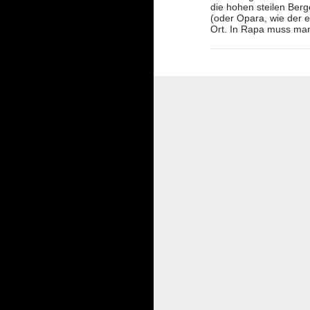
die hohen steilen Ber
(oder Opara, wie der e
Ort. In Rapa muss m