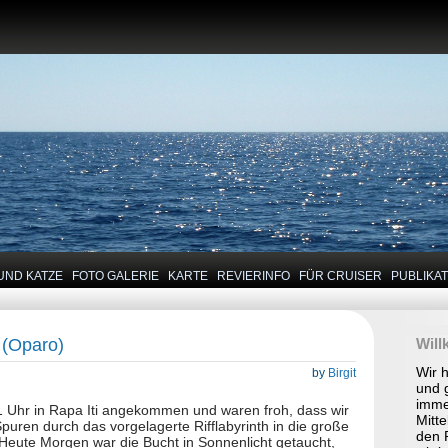
UND KATZE
FOTO GALERIE
KARTE
REVIERINFO
FÜR CRUISER
PUBLIKA
 (Oparo)
Wil
Wir 
by
Birgit
und 
imme
1 Uhr in Rapa Iti angekommen und waren froh, dass wir
Mitte
Spuren durch das vorgelagerte Rifflabyrinth in die große
den P
 Heute Morgen war die Bucht in Sonnenlicht getaucht,