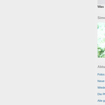
Was 
Simo
Aktu
Fotos
Neue 
Wiede
Die P
Alle g