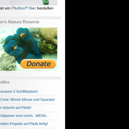
ist ein
Pitufino
?
Hier
bestellen
n’s Nature Reserve
elles
 unserer 3 Schiffskatzen!
Crew: Minnie Mouse und Squeaky!
r daheim auf Pitufa!
hilippinen sind schön...WENN...
roßen Projekte auf Pitufa fertig!